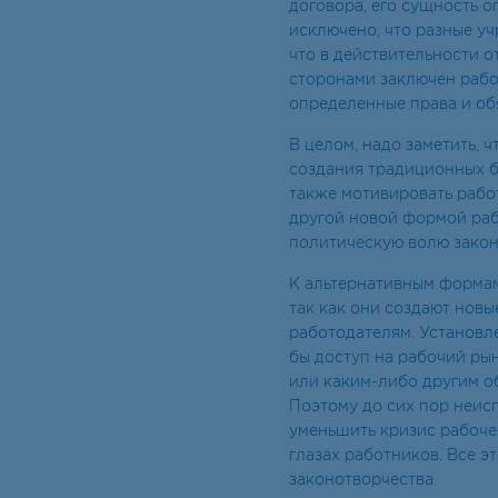
договора, его сущность о
исключено, что разные уч
что в действительности 
сторонами заключен рабо
определенные права и обя
В целом, надо заметить, 
создания традиционных б
также мотивировать рабо
другой новой формой раб
политическую волю закон
К альтернативным формам
так как они создают новы
работодателям. Установл
бы доступ на рабочий рын
или каким-либо другим об
Поэтому до сих пор неис
уменьшить кризис рабоче
глазах работников. Все э
законотворчества.