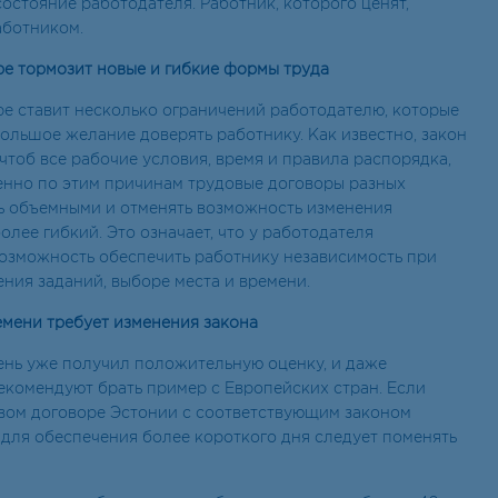
состояние работодателя. Работник, которого ценят,
аботником.
ре тормозит новые и гибкие формы труда
ре ставит несколько ограничений работодателю, которые
ольшое желание доверять работнику. Как известно, закон
 чтоб все рабочие условия, время и правила распорядка,
нно по этим причинам трудовые договоры разных
нь объемными и отменять возможность изменения
олее гибкий. Это означает, что у работодателя
возможность обеспечить работнику независимость при
ния заданий, выборе места и времени.
мени требует изменения закона
нь уже получил положительную оценку, и даже
комендуют брать пример с Европейских стран. Если
овом договоре Эстонии с соответствующим законом
 для обеспечения более короткого дня следует поменять