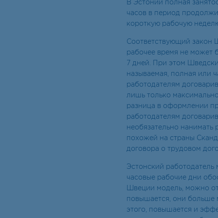
В Эстонии полная занято
часов в период продолжи
короткую рабочую неделю
Соответствующий закон Ш
рабочее время не может 
7 дней. При этом Шведски
называемая, полная или ч
работодателям договарив
лишь только максимально
разница в оформлении п
работодателям договарив
необязательно нанимать р
похожей на страны Сканд
договора о трудовом дог
Эстонский работодатель м
часовые рабочие дни обо
Швеции модель, можно от
повышается, они больше 
этого, повышается и эффе