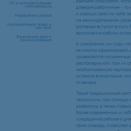
разными способами. Акти
ИТ и интеллектуальная
собственность
доверие работникам – то
и хороши сами по себе, в
Разрешение споров
на законодательном уров
Корпоративное право и
договоре вступил в силу 
торговля
выполнения работы остаю
Банковское дело и
финансирование
К сожалению, ни суды, ни
не смогли сформировать 
проверяются письменные 
распорядка или, при их от
необоснованную неупоряд
остается впечатление, чт
ти вечера.
Такой традиционный расп
технологии, при помощи к
развились, а также повыс
более современных и гиб
сокращение рабочего дня
свою очередь, позволяет 