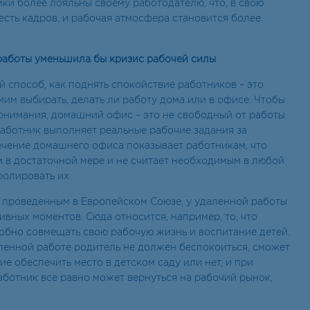
ки более лояльны своему работодателю, что, в свою
есть кадров, и рабочая атмосфера становится более
работы уменьшила бы кризис рабочей силы
 способ, как поднять спокойствие работников – это
им выбирать, делать ли работу дома или в офисе. Чтобы
онимания, домашний офис – это не свободный от работы
 работник выполняет реальные рабочие задания за
чение домашнего офиса показывает работникам, что
м в достаточной мере и не считает необходимым в любой
ролировать их.
 проведенным в Европейском Союзе, у удаленной работы
ивных моментов. Сюда относится, например, то, что
обно совмещать свою рабочую жизнь и воспитание детей.
аленной работе родитель не должен беспокоиться, сможет
е обеспечить место в детском саду или нет, и при
аботник все равно может вернуться на рабочий рынок,