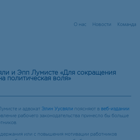
О нас
Новости
Команд
О нас
Новости
Команда
яли и Эпп Лумисте «Для сокращения
на политическая воля»
Лумисте и адвокат
Элин Уусвяли
поясняют в
веб-издании
новление рабочего законодательства принесло бы больше
тников.
оддержания или с повышения мотивации работников