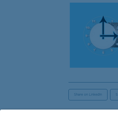
Share on LinkedIn
S