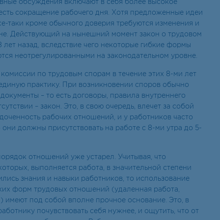
вные обсуждения включают в себя более высокое
 есть сокращение рабочего дня. Хотя предложенные идеи
се-таки кроме обычного доверия требуются изменения и
не. Действующий на нынешний момент закон о трудовом
8 лет назад, вследствие чего некоторые гибкие формы
тся неотрегулированными на законодательном уровне.
 комиссии по трудовым спорам в течение этих 8-ми лет
единую практику. При возникновении споров обычно
документы – то есть договоры, правила внутреннего
сутствии – закон. Это, в свою очередь, влечет за собой
оченность рабочих отношений, и у работников часто
о они должны присутствовать на работе с 8-ми утра до 5-
орядок отношений уже устарел. Учитывая, что
оторых, выполняется работа, в значительной степени
ились знания и навыки работников, то использование
ких форм трудовых отношений (удаленная работа,
) имеют под собой вполне прочное основание. Это, в
работнику почувствовать себя нужнее, и ощутить, что от