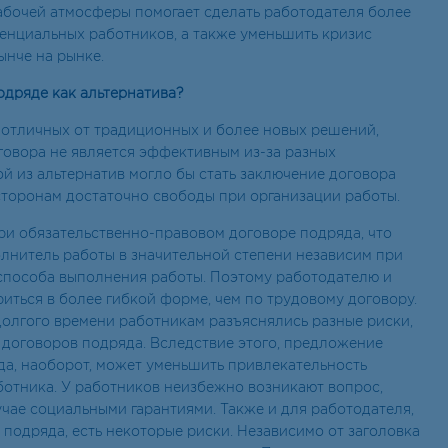
абочей атмосферы помогает сделать работодателя более
енциальных работников, а также уменьшить кризис
ынче на рынке.
одряде как альтернатива?
 отличных от традиционных и более новых решений,
говора не является эффективным из-за разных
й из альтернатив могло бы стать заключение договора
 сторонам достаточно свободы при организации работы.
ри обязательственно-правовом договоре подряда, что
олнитель работы в значительной степени независим при
 способа выполнения работы. Поэтому работодателю и
иться в более гибкой форме, чем по трудовому договору.
 долгого времени работникам разъяснялись разные риски,
 договоров подряда. Вследствие этого, предложение
да, наоборот, может уменьшить привлекательность
ботника. У работников неизбежно возникают вопрос,
чае социальными гарантиями. Также и для работодателя,
подряда, есть некоторые риски. Независимо от заголовка