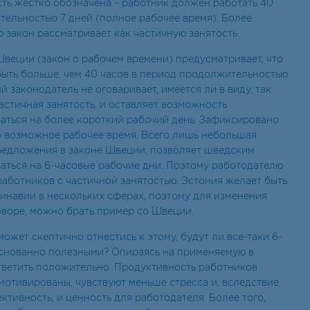
сть жестко обозначена – работник должен работать 40
тельностью 7 дней (полное рабочее время). Более
 закон рассматривает как частичную занятость.
веции (закон о рабочем времени) предусматривает, что
быть больше, чем 40 часов в период продолжительностью
й законодатель не оговаривает, имеется ли в виду, так
астичная занятость, и оставляет возможность
аться на более короткий рабочий день. Зафиксировано
 возможное рабочее время. Всего лишь небольшая
редложения в законе Швеции, позволяет шведским
аться на 6-часовые рабочие дни. Поэтому работодателю
аботников с частичной занятостью. Эстония желает быть
инавии в нескольких сферах, поэтому для изменения
оворе, можно брать пример со Швеции.
ожет скептично отнестись к этому, будут ли все-таки 6-
снованно полезными? Опираясь на применяемую в
ветить положительно. Продуктивность работников
мотивированы, чувствуют меньше стресса и, вследствие
ктивность, и ценность для работодателя. Более того,