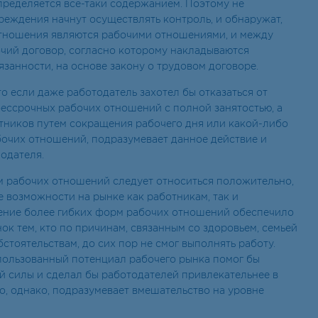
пределяется все-таки содержанием. Поэтому не
реждения начнут осуществлять контроль, и обнаружат,
отношения являются рабочими отношениями, и между
чий договор, согласно которому накладываются
занности, на основе закону о трудовом договоре.
что если даже работодатель захотел бы отказаться от
ессрочных рабочих отношений с полной занятостью, а
тников путем сокращения рабочего дня или какой-либо
очих отношений, подразумевает данное действие и
одателя.
 рабочих отношений следует относиться положительно,
е возможности на рынке как работникам, так и
ение более гибких форм рабочих отношений обеспечило
ок тем, кто по причинам, связанным со здоровьем, семьей
стоятельствам, до сих пор не смог выполнять работу.
пользованный потенциал рабочего рынка помог бы
й силы и сделал бы работодателей привлекательнее в
то, однако, подразумевает вмешательство на уровне