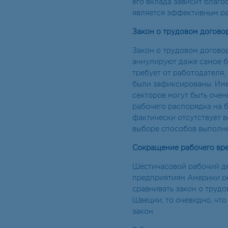
его вклада зависит благо
является эффективным р
Закон о трудовом догово
Закон о трудовом догово
аннулируют даже самое б
требует от работодателя,
были зафиксированы. Име
секторов могут быть оче
рабочего распорядка на б
фактически отсутствует 
выборе способов выполне
Сокращение рабочего вре
Шестичасовой рабочий де
предприятиям Америки ре
сравнивать закон о труд
Швеции, то очевидно, что
закон.